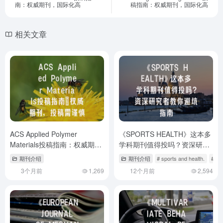
南：权威期刊，国际化高
稿指南：权威期刊，国际化高
相关文章
ACS Applied Polymer
《SPORTS HEALTH》这本多
Materials投稿指南：权威期
学科期刊值得投吗？资深研究
刊，投稿需谨慎
者教你避坑指南
期刊介绍
期刊介绍
# sports and health.
# sp
3个月前
1,269
12个月前
2,594