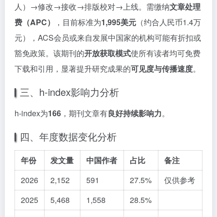
人）→修改→接收→排版校对→上线。需缴纳
文章处理
费（APC）
，目前标准为
1,995美元
（约合人民币1.4万
元），ACS会员或来自发展中国家的机构可能有折扣或
豁免政策。该期刊的
开放获取模式
使所有读者均可免费
下载和引用，显著提升研究成果的
可见度与传播速度
。
三、h-index影响力分析
h-index为
166
，期刊文章有
良好持续影响力
。
四、年度数据变化分析
年份
发文量
中国作者
占比
备注
2026
2,152
591
27.5%
仅供参考
2025
5,468
1,558
28.5%