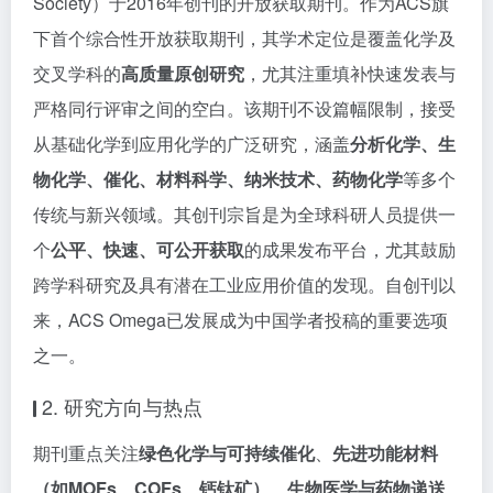
Society）于2016年创刊的开放获取期刊。作为ACS旗
下首个综合性开放获取期刊，其学术定位是覆盖化学及
交叉学科的
高质量原创研究
，尤其注重填补快速发表与
严格同行评审之间的空白。该期刊不设篇幅限制，接受
从基础化学到应用化学的广泛研究，涵盖
分析化学、生
物化学、催化、材料科学、纳米技术、药物化学
等多个
传统与新兴领域。其创刊宗旨是为全球科研人员提供一
个
公平、快速、可公开获取
的成果发布平台，尤其鼓励
跨学科研究及具有潜在工业应用价值的发现。自创刊以
来，ACS Omega已发展成为中国学者投稿的重要选项
之一。
2. 研究方向与热点
期刊重点关注
绿色化学与可持续催化
、
先进功能材料
（如MOFs、COFs、钙钛矿）
、
生物医学与药物递送