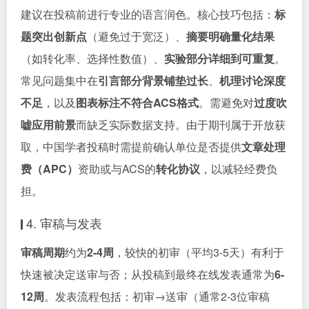
建议在投稿前进行专业的语言润色。核心技巧包括：
标
题突出创新点
（避免过于宽泛）、
摘要明确量化结果
（如转化率、选择性数值）、
实验部分详细到可重复
。
常见问题集中在
引言部分背景铺垫过长
、
机理讨论深度
不足
，以及
图表标注不符合ACS格式
。需避免对
过度吹
嘘应用前景
而缺乏实际数据支持。由于期刊属于开放获
取，中国学者投稿时需提前确认单位是否提供
文章处理
费（APC）
资助或与ACS的
转化协议
，以减轻经费负
担。
4. 审稿与发表
审稿周期
约为
2-4周
，较快的初审（平均3-5天）有利于
快速被决定送审与否；从投稿到最终在线发表通常为
6-
12周
。发表流程包括：初审→送审（通常2-3位审稿