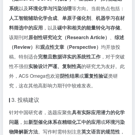
系统
以及
环境化学与污染治理
等方向。当前热点包括：
人工智能辅助化学合成
、
单原子催化剂
、
机器学习在材
料筛选中的应用
，以及
碳中和相关的能量转化与存储
。
该期刊对
原创性研究论文（Research Article）
、
综述
（Review）
和
观点性文章（Perspective）
均开放投
稿。特别适合
完整且数据详实的系统性工作
，对于突破
性不强但
实验设计严谨、复制性高
的研究尤为友好。此
外，ACS Omega也欢迎
阴性结果
或
重复性验证
类研
究，这在其他高影响力期刊中较难发表。
3. 投稿建议
针对中国研究者，选题应聚焦
具有实际应用潜力的化学
问题
，如
新型催化体系在精细化工中的应用
或
环境污染
物降解新方法
。写作时需特别注意
英文语言的规范性
，