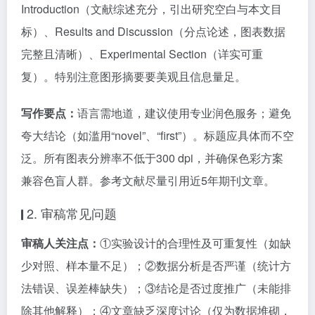
Introduction（文献综述充分，引出研究空白与本文目
标）、Results and Discussion（分点论述，图表数据
完整且清晰）、Experimental Section（详实可重
复）。特别注意图形摘要要美观且信息量足。
写作要点：
语言需地道，建议使用专业润色服务；避免
夸大结论（如滥用“novel”、“first”）。标题应具体而不空
泛。所有图表分辨率不低于300 dpi，并确保色彩方案
兼容色盲人群。参考文献尽量引用近5年期刊文章。
2. 审稿常见问题
审稿人关注点：
①实验设计的合理性及可重复性（如缺
少对照、样本量不足）；②数据分析是否严谨（统计方
法错误、误差棒缺失）；③结论是否过度推广（未能排
除其他解释）；④文章缺乏深度讨论（仅为数据堆砌，