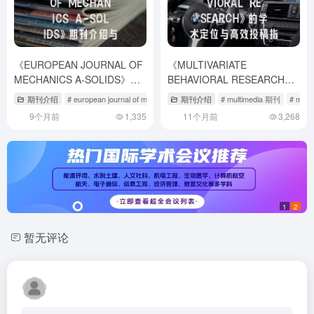
《EUROPEAN JOURNAL OF
《MULTIVARIATE
MECHANICS A-SOLIDS》期
BEHAVIORAL RESEARCH》
刊介绍与投稿策略
的学术定位与高效投稿指南
期刊介绍
# european journal of mechanics a solids
期刊介绍
# european journal of soil bio
# multimedia 期刊
# mult
9个月前
1,335
11个月前
3,268
1
2
暂无评论