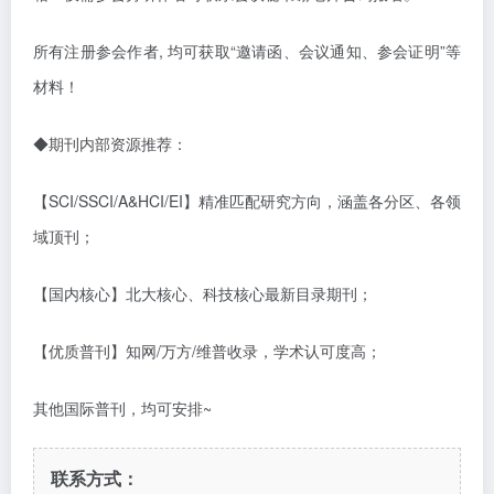
所有注册参会作者
,
均可获取“邀请函、会议通知、参会证明”等
材料！
◆
期刊内部资源推荐：
【
SCI/SSCI/A&HCI/EI】精准匹配研究方向，涵盖各分区、各领
域顶刊；
【国内核心】北大核心、科技核心最新目录期刊；
【优质普刊】知网
/万方/维普收录，学术认可度高；
其他国际普刊，均可安排
~
联系方式：