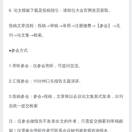
6.
论文模板下载及投稿指引：请前往大会官网首页获取。
投稿文章流程：投稿
→审稿→录用→注册缴费→【参会】→见
刊→论文集→检索。
●
参会方式
1.旁听参会：仅参会旁听，可提问交流。
2.汇报参会：10分钟口头报告主题演讲。
3.投稿参会：
参会
+投稿，
文章将以会议论文集形式发表，出刊
后统一提交检索
注：仅参会做报告不发表全文的作者，只需提交摘要到审稿邮
箱！仅需参会旁听作者可联系会议秘书谢老师咨询报名。