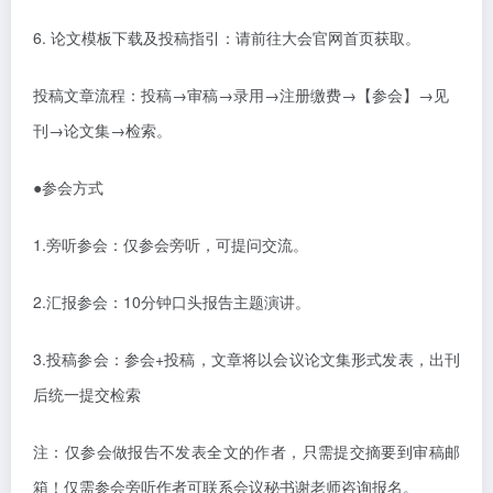
6.
论文模板下载及投稿指引：请前往大会官网首页获取。
投稿文章流程：投稿
→审稿→录用→注册缴费→【参会】→见
刊→论文集→检索。
●
参会方式
1.旁听参会：仅参会旁听，可提问交流。
2.汇报参会：10分钟口头报告主题演讲。
3.投稿参会：
参会
+投稿，
文章将以会议论文集形式发表，出刊
后统一提交检索
注：仅参会做报告不发表全文的作者，只需提交摘要到审稿邮
箱！仅需参会旁听作者可联系会议秘书谢老师咨询报名。