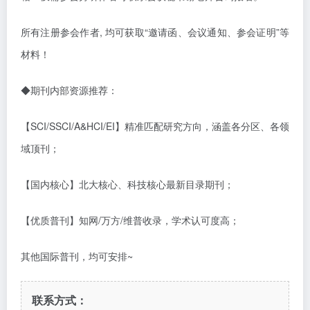
所有注册参会作者
,
均可获取“邀请函、会议通知、参会证明”等
材料！
◆
期刊内部资源推荐：
【
SCI/SSCI/A&HCI/EI】精准匹配研究方向，涵盖各分区、各领
域顶刊；
【国内核心】北大核心、科技核心最新目录期刊；
【优质普刊】知网
/万方/维普收录，学术认可度高；
其他国际普刊，均可安排
~
联系方式：