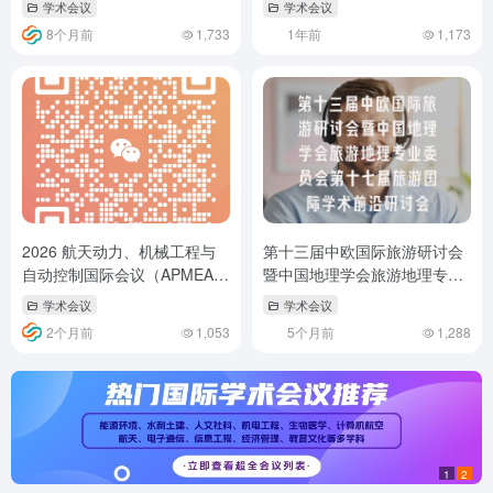
学术会议
学术会议
8个月前
1,733
1年前
1,173
2026 航天动力、机械工程与
第十三届中欧国际旅游研讨会
自动控制国际会议（APMEAC
暨中国地理学会旅游地理专业
2026）
委员会第十七届旅游国际学术
学术会议
学术会议
前沿研讨会
2个月前
1,053
5个月前
1,288
1
2