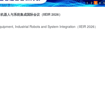
1
2
3
4
5
业机器人与系统集成国际会议（
IIEIR 2026
）
 Equipment, Industrial Robots and System Integration（IIEIR 2026）