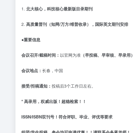
1.
北大核心，科技核心最新版目录期刊
2.
高质量普刊（知网
/万方/维普收录），国际英文期刊安排
●重要信息
会议召开
/截稿时间：
以官网为准
（早投稿、早审核、早录用
会议地点：
长春，中国
接受
/拒稿通知：
投稿后
3个工作日左右。
* 高录用，权威出版！超稳检索！！
ISSN/ISBN双刊号！符合评职、毕业、评优等要求
组团
/学生投稿、参会均可申请优惠！！请联系会务蒋老师！