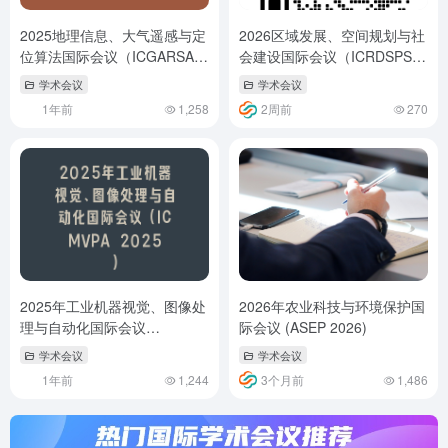
2025地理信息、大气遥感与定
2026区域发展、空间规划与社
位算法国际会议（ICGARSA
会建设国际会议（ICRDSPSC
2025）
2026）
学术会议
学术会议
1年前
1,258
2周前
270
2025年工业机器视觉、图像处
2026年农业科技与环境保护国
理与自动化国际会议
际会议 (ASEP 2026)
（ICMVPA 2025）
学术会议
学术会议
1年前
1,244
3个月前
1,486