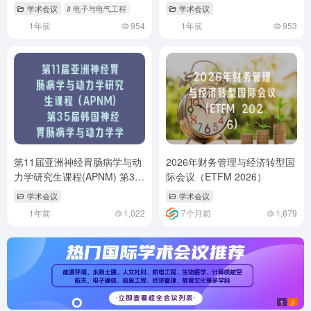
学术会议
# 电子与电气工程
学术会议
1年前
954
1年前
953
第11届亚洲神经胃肠病学与动
2026年财务管理与经济转型国
力学研究生课程(APNM) 第35
际会议（ETFM 2026）
届韩国神经胃肠病学与动力学
学术会议
学术会议
学会年会(KSNM)
1年前
1,022
7个月前
1,679
1
2