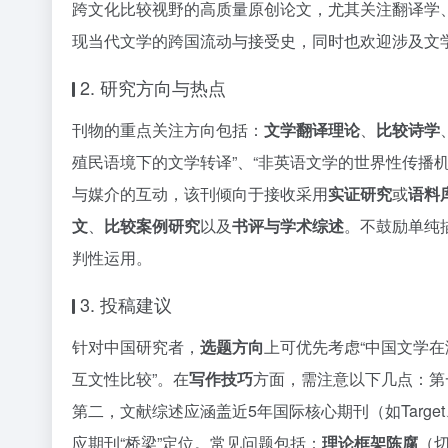
跨文化比较视野的高质量原创论文，尤其关注翻译学
现当代文学的跨国流动与接受史，同时也欢迎涉及文
2. 研究方向与热点
刊物的重点关注方向包括：
文学翻译理论
、
比较诗学
殖民语境下的文学转译”、“非英语文学的世界性传播
与媒介的互动，该刊倾向于接收采用
实证研究
或
语料
文
、
比较案例研究
以及
书评与学术综述
。不鼓励单纯
判性运用。
3. 投稿建议
针对中国研究者，
选题方向
上可优先考虑“中国文学在
互文性比较”。在
写作技巧
方面，需注意以下几点：第
第二，文献综述应涵盖近5年国际核心期刊（如Target、Ba
应期刊“桥梁”定位。常见问题包括：
理论框架陈腐
（