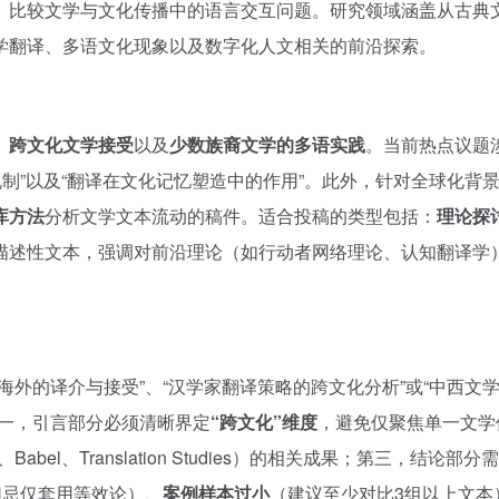
、比较文学与文化传播中的语言交互问题。研究领域涵盖从古典
学翻译、多语文化现象以及数字化人文相关的前沿探索。
、
跨文化文学接受
以及
少数族裔文学的多语实践
。当前热点议题涉
机制”以及“翻译在文化记忆塑造中的作用”。此外，针对全球化背
库方法
分析文学文本流动的稿件。适合投稿的类型包括：
理论探
描述性文本，强调对前沿理论（如行动者网络理论、认知翻译学
海外的译介与接受”、“汉学家翻译策略的跨文化分析”或“中西文
一，引言部分必须清晰界定
“跨文化”维度
，避免仅聚焦单一文学
bel、Translation Studies）的相关成果；第三，结论部分
切忌仅套用等效论）、
案例样本过小
（建议至少对比3组以上文本