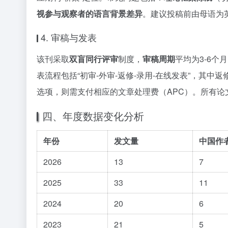
视参与观察者的语言背景差异
。建议投稿前由母语为
4. 审稿与发表
该刊采取
双盲同行评审
制度，
审稿周期
平均为3-6
表流程包括“初审-外审-返修-录用-在线发表”，其中
选项，则需支付相应的文章处理费（APC）。所有论文
四、年度数据变化分析
年份
发文量
中国作
2026
13
7
2025
33
11
2024
20
6
2023
21
5