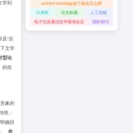
文学到
current oncology这个杂志怎么样
计算机
论文标题
人工智能
电子信息通信技术领域会议
国际期刊
及“后
景下文学
讨型论
）的批
学意象的
传统；
需明确回
）、
忽