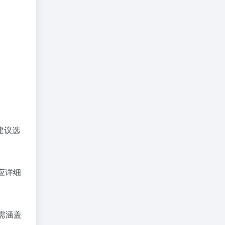
建议选
应详细
献需涵盖