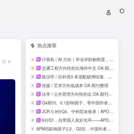
热点推荐
计算机 / AI 方向｜毕业评职称刚需，知网稳定收录
1
新
0
交通工程方向性价比海外中文 OA 期刊投稿整理
2
新
政治学 / 社科类3 本适配硕博结项、课程论文
3
新
传媒 / 艺术方向低成本 OA 期刊整理
4
新
法学 / 公共管理方向性价比 OA 期刊整理
5
新
Q4期刊、0.1影响因子、零中国作者：这本SSCI收录吗？
6
新
JCR 0.9分Q4、中科院未收录：APOS正畸期刊投稿风险与机会实测
7
新
9分Q1，自带国人友好光环——APOPTOSIS影响因子再攀新高
8
新
APMIS影响因子2.2、Q2区，中国作者占比21.9%，这本刊值得投吗？
9