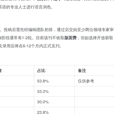
英语的专业人士进行语言润色。
个月。投稿后需先经编辑团队初筛，通过后交由至少两位领域专家
返修阶段通常有1-2轮。目前该刊不收取
版面费
，但如选择开放获取
录用后将在6-12个月内正式见刊。
者
占比
备注
53.8%
仅供参考
33.3%
30.0%
23.8%