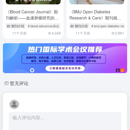
《Blood Cancer Journal》期
《BMJ Open Diabetes
刊解析——血液肿瘤研究的黄
Research & Care》期刊揭秘
金平台与投稿实践指南
——糖尿病研究的开放获取平
期刊介绍
# blood advances杂志
# blood cancer journal投稿经验
期刊介绍
# bmj open diabetes resea
# blood期
台与投稿攻略
11个月前
4,349
11个月前
2,961
1
2
暂无评论