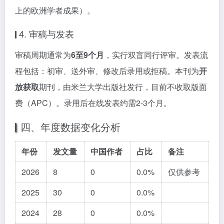
上的欧洲学者成果）。
4. 审稿与发表
审稿周期通常为
6至9个月
，实行双盲同行评审。发表流
程包括：初审、送外审、修改后录用或拒稿。本刊为
开
放获取
期刊，由米兰大学出版社发行，目前不收取版面
费（APC）。录用后在线发表约需2-3个月。
四、年度数据变化分析
年份
发文量
中国作者
占比
备注
2026
8
0
0.0%
仅供参考
2025
30
0
0.0%
2024
28
0
0.0%