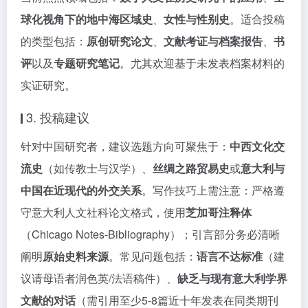
球化视角下的地中海区域史
、
女性与性别史
。适合投稿
的类型包括：
原创研究论文
、
文献考证与档案报告
、
书
评
以及
专题研究笔记
。尤其欢迎基于未发表档案材料的
实证研究。
3. 投稿建议
针对中国研究者，建议选题方向可聚焦于：
中西文化交
流史
（如传教士与汉学）、
丝绸之路贸易史
或
意大利与
中国在近现代的外交关系
。写作技巧上需注意：严格遵
守意大利人文社科论文格式，使用
芝加哥注释体
（Chicago Notes-Bibliography）；引言部分务必清晰
阐明
原始史料来源
。常见问题包括：
语言不达标准
（建
议请母语者润色英/法语稿件）、
缺乏与现有意大利学界
文献的对话
（需引用至少5-8篇近十年发表在同类期刊