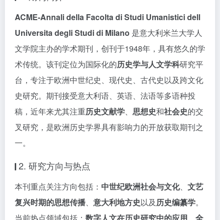
ACME-Annali della Facolta di Studi Umanistici dell
Universita degli Studi di Milano
是意大利米兰大学人
文学院主办的学术期刊，创刊于1948年，具有悠久的学
术传统。该刊定位为国际化的
历史学与人文学科
研究平
台，专注于欧洲中世纪史、现代史、古代史以及跨文化
史研究。期刊接受意大利语、英语、法语等多语种投
稿，近年来尤其注重
历史文献学
、
思想史
和
社会史
的交
叉研究，是欧洲历史学界具有影响力的开放获取期刊之
一。
2. 研究方向与热点
本刊重点关注方向包括：
中世纪欧洲社会与文化
、
文艺
复兴时期的思想传播
、
意大利地方史
以及
历史编纂学
。
当前热点领域包括：
数字人文在历史研究中的应用
、
全