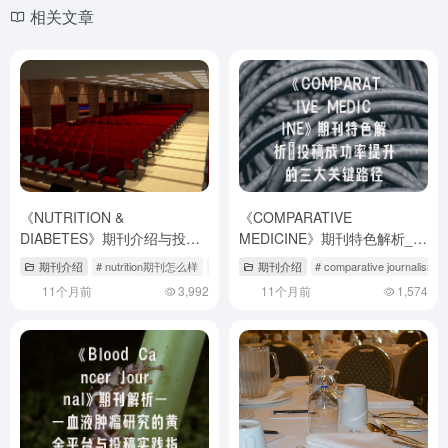
相关文章
《NUTRITION &
《COMPARATIVE
DIABETES》期刊介绍与投稿
MEDICINE》期刊特色解析_投
策略
稿成功率提升的三大关键路径
期刊介绍
# nutrition期刊怎么样
# nutrition杂志属于几区
期刊介绍
# comparative journalism
11个月前
3,992
11个月前
1,574