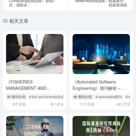
Computing投稿指南：新锐1
Networks投稿指南：权威期刊，
区，国际化
投稿需谨慎
相关文章
《FISHERIES
《Automated Software
MANAGEMENT AND
Engineering》期刊解析 – 投
ECOLOGY》期刊介绍与投稿
稿策略与学术影响力揭秘
期刊介绍
# fish and fisheries杂志介绍
# fisheries research
期刊介绍
# automatical期刊
# journal of fisher
# au
策略,fisher development
9个月前
1,916
11个月前
3,712