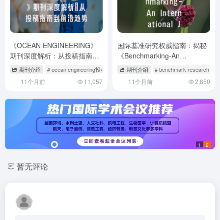
《OCEAN ENGINEERING》
国际基准研究权威指南：揭秘
期刊深度解析：从投稿指南到
《Benchmarking-An
前沿趋势
International Journal》投稿秘
期刊介绍
# ocean engineering投稿流程
# ocean engineering期刊怎么样
期刊介绍
# benchmark research
#
籍
11个月前
11,057
11个月前
2,850
1
2
暂无评论