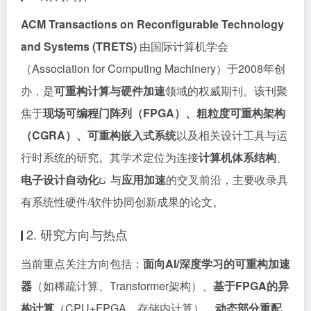
ACM Transactions on Reconfigurable Technology
and Systems (TRETS)
由国际计算机学会
（Association for Computing Machinery）于2008年创
办，是
可重构计算与硬件加速
领域的权威期刊。该刊聚
焦于
现场可编程门阵列（FPGA）、粗粒度可重构架构
（CGRA）、可重构嵌入式系统
以及相关设计工具与运
行时系统的研究。其学术定位为连接
计算机体系结构
、
电子设计
自动化
与
应用加速
的交叉前沿，主要收录具
有系统性硬件/软件协同创新成果的论文。
2. 研究方向与热点
当前重点关注方向包括：
面向AI/深度学习的可重构加速
器
（如稀疏计算、Transformer架构）、
基于FPGA的异
构计算
（CPU+FPGA、存储内计算）、
动态部分重配