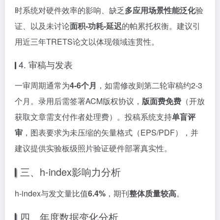
时系统对硬件效率的影响、缺乏
多应用场景性能泛化
验
证、以及未讨论
面积-功耗-延迟
的帕累托权衡。建议引
用近三年TRETS论文以体现领域连贯性。
4. 审稿与发表
一审周期通常为
4-6个月
，如需修改则第二轮审稿约2-3
个月。录用后需签署ACM版权协议，
版面费免费
（开放
获取文章需支付作者处理费）。投稿系统支持
单盲评
审
，图表要求为未压缩的矢量格式（EPS/PDF），并
建议提供实验板级照片验证硬件部署真实性。
三、h-index影响力分析
h-index与发文量比值
6.4%
，期刊
整体质量较高
。
四、年度数据变化分析