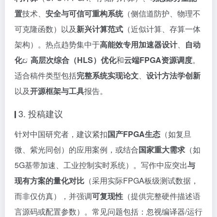
置
技术、
安全与可信可重构系统
（侧信道防护、物理不
可克隆函数）以及
新兴计算范式
（近似计算、存算一体
架构）。热点趋势集中于
高能效专用加速器设计
、
自动
化
高层次综合（HLS）优化
和
云端FPGA资源调度
。
适合稿件类型包括
完整系统实现论文
、
设计方法学创新
以及
开源框架与工具
报告。
3. 投稿建议
针对中国研究者，建议紧扣
国产FPGA生态
（如复旦
微、紫光同创）的应用案例，或结合
国家重大需求
（如
5G基带加速、工业控制实时系统）。写作中应突出
与
现有方案的量化对比
（采用实际FPGA板级测试数据，
而非仅仿真），并强调
可复现性
（提供完整硬件描述语
言源码或配置参数）。常见问题包括：忽视编译器/运行