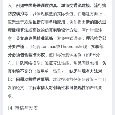
入，例如
中国高铁调度仿真、城市交通流建模、流行病
防控模拟
等，以体现模型的实际价值。在选题方向上，
应聚焦于
方法创新而非单纯应用
，例如提出
新的随机过
程建模算法
或
高效的仿真实验设计方法
。写作时需注
意：
英文表达需精准流畅
，避免中式语法；
理论推导部
分要严谨
，可配合Lemmas或Theorems呈现；
实验部
分必须包含基准比较
，使用标准测试案例（如PH分
布、排队网络模型）验证算法性能。常见问题包括：
仿
真实验不充分
（仅用单一场景）、
缺乏与现有方法对
比
、
问题动机描述薄弱
。建议投稿前仔细研读近三年刊
发的论文，了解
审稿人对创新性和可复现性
的严格要
求。
4. 审稿与发表