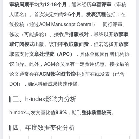
审稿周期
平均为
12-18个月
，通常经历
单盲评审
（审稿
人匿名）。首次决定约需
3-6个月
。
发表流程
包括：在
线投稿（通过ACM Manuscript Central）、同行评审、
修改（可能多轮）、接收后
排版校对
，最终以
开放获取
或订阅模式
出版。该刊
不收取版面费
，但若选择
开放获
取
需支付
文章处理费（APC）
，具体金额因作者机构协
议而异。此外，ACM会员享有一定费用优惠。接收后的
论文通常会在
ACM数字图书馆
中提前在线发表（已含
DOI），确保科研成果快速传播。
三、h-index影响力分析
h-index与发文量比值
9.8%
，期刊
整体质量较高
。
四、年度数据变化分析