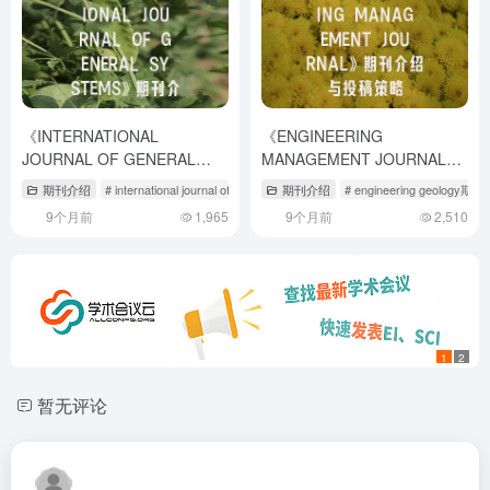
《INTERNATIONAL
《ENGINEERING
JOURNAL OF GENERAL
MANAGEMENT JOURNAL》
SYSTEMS》期刊介绍与投稿
期刊介绍与投稿策略
期刊介绍
# international journal of management reviews
期刊介绍
# engineering geology期刊
# international journal of
策略,international journal of
9个月前
1,965
9个月前
2,510
management reviews
1
2
暂无评论