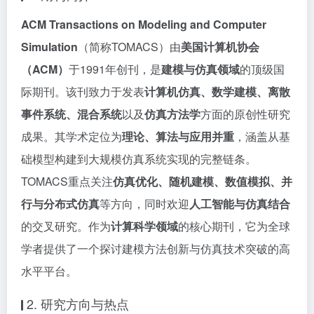
ACM Transactions on Modeling and Computer
Simulation
（简称TOMACS）由
美国计算机协会
（ACM）
于1991年创刊，是
建模与仿真领域
的顶级国
际期刊。该刊致力于发表
计算机仿真、数学建模、离散
事件系统、混合系统
以及
仿真方法学
方面的原创性研究
成果。其学术定位为
理论、算法与应用并重
，涵盖从基
础模型构建到大规模仿真系统实现的完整链条。
TOMACS重点关注
仿真优化、随机建模、数值模拟、并
行与分布式仿真
等方向，同时欢迎
人工智能与仿真结合
的交叉研究。作为
计算科学领域
的核心期刊，它为全球
学者提供了一个探讨建模方法创新与仿真技术突破的高
水平平台。
2. 研究方向与热点