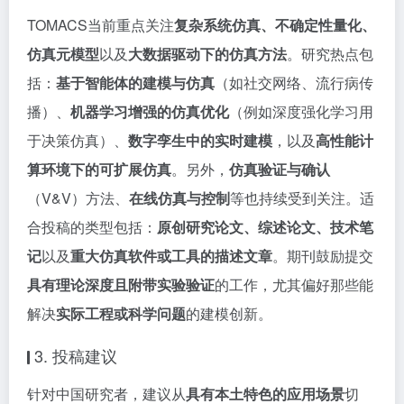
TOMACS当前重点关注
复杂系统仿真、不确定性量化、
仿真元模型
以及
大数据驱动下的仿真方法
。研究热点包
括：
基于智能体的建模与仿真
（如社交网络、流行病传
播）、
机器学习增强的仿真优化
（例如深度强化学习用
于决策仿真）、
数字孪生中的实时建模
，以及
高性能计
算环境下的可扩展仿真
。另外，
仿真验证与确认
（V&V）方法、
在线仿真与控制
等也持续受到关注。适
合投稿的类型包括：
原创研究论文、综述论文、技术笔
记
以及
重大仿真软件或工具的描述文章
。期刊鼓励提交
具有理论深度且附带实验验证
的工作，尤其偏好那些能
解决
实际工程或科学问题
的建模创新。
3. 投稿建议
针对中国研究者，建议从
具有本土特色的应用场景
切