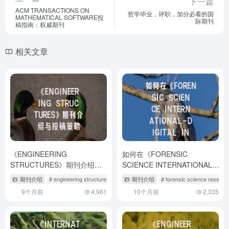
下一篇
ACM TRANSACTIONS ON
哲学毕业，评职，加分必看的国
MATHEMATICAL SOFTWARE投
际期刊
稿指南：权威期刊
相关文章
《ENGINEERING
如何在《FORENSIC
STRUCTURES》期刊介绍与
SCIENCE INTERNATIONAL-
投稿策略
DIGITAL INVESTIGATION》
期刊介绍
# engineering structures投稿经验
期刊介绍
# engineering structures期刊怎么样
# forensic science resea
成功发表数字取证研究成果？
9个月前
4,961
10个月前
2,335