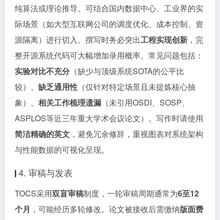
纯算法或理论推导。可结合国内数据中心、工业界的实
际场景（如大型互联网公司的调度优化、成本控制、资
源隔离）进行切入。撰写时务必突出
工程实现创新
，完
整开源系统代码可大幅增加录用概率。常见问题包括：
实验对比不充分
（缺少与顶级系统SOTA的公平比
较）、
缺乏通用性
（仅针对特定场景且未提炼核心抽
象）、
相关工作梳理遗漏
（未引用OSDI、SOSP、
ASPLOS等近三年重大学术会议论文）。写作时请使用
简洁精确的英文
，避免冗余修辞，重视图表对系统架构
与性能数据的可视化呈现。
4. 审稿与发表
TOCS采用
双盲审稿
制度，一轮审稿周期通常为
6至12
个月
，可能经历多轮修改。论文被接收后需缴纳
版面费