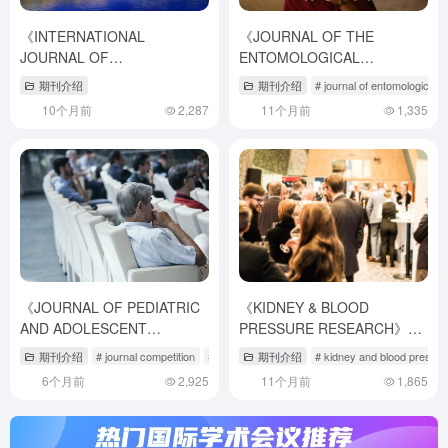
《INTERNATIONAL
《JOURNAL OF THE
JOURNAL OF
ENTOMOLOGICAL
PERIODONTICS &
RESEARCH SOCIETY》权威
期刊介绍
期刊介绍
# journal of entomological 
RESTORATIVE
投稿指南：提升论文接收率的
10个月前
2,287
11个月前
1,335
DENTISTRY》深度解析：牙
三个秘诀
周与修复学科融合下的科研发
表指南
《JOURNAL OF PEDIATRIC
《KIDNEY & BLOOD
AND ADOLESCENT
PRESSURE RESEARCH》深
GYNECOLOGY》期刊介绍与
度解析：科研人员的国际发文
期刊介绍
# journal competition
# journal of pediatric & adolescent gynecology
期刊介绍
# kidney and blood pressu
#
投稿策略
指南
6个月前
2,925
11个月前
1,865