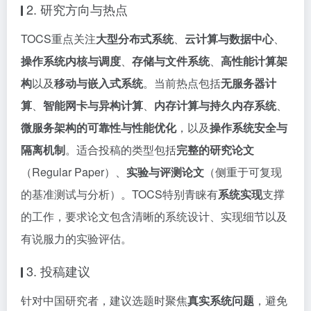
2. 研究方向与热点
TOCS重点关注
大型分布式系统
、
云计算与数据中心
、
操作系统内核与调度
、
存储与文件系统
、
高性能计算架
构
以及
移动与嵌入式系统
。当前热点包括
无服务器计
算
、
智能网卡与异构计算
、
内存计算与持久内存系统
、
微服务架构的可靠性与性能优化
，以及
操作系统安全与
隔离机制
。适合投稿的类型包括
完整的研究论文
（Regular Paper）、
实验与评测论文
（侧重于可复现
的基准测试与分析）。TOCS特别青睐有
系统实现
支撑
的工作，要求论文包含清晰的系统设计、实现细节以及
有说服力的实验评估。
3. 投稿建议
针对中国研究者，建议选题时聚焦
真实系统问题
，避免