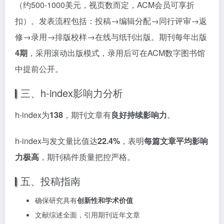
（约500-1000美元，视页数而定，ACM会员可享折
扣）。发表流程包括：投稿→编辑分配→同行评审→返
修→录用→排版校样→在线与纸刊出版。期刊每年出版
4期
，采用滚动出版模式，录用后可在ACM数字图书馆
中提前公开。
三、h-index影响力分析
h-index为
138
，期刊文章有
良好持续影响力
。
h-index与发文量比值达
22.4%
，表明
每篇文章平均影响
力极高
，期刊稿件质量把控严格。
五、投稿指南
确保研究具有
创新性和学术价值
文献综述全面，引用期刊近年文章