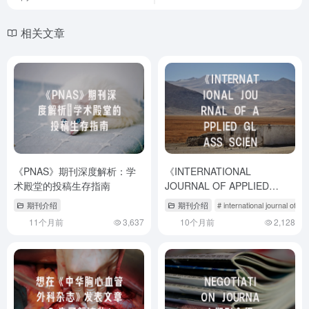
相关文章
《PNAS》期刊深度解析：学
《INTERNATIONAL
术殿堂的投稿生存指南
JOURNAL OF APPLIED
GLASS SCIENCE》投稿全攻
期刊介绍
期刊介绍
# international journal of ap
略：2023最全避坑指南！
11个月前
3,637
10个月前
2,128