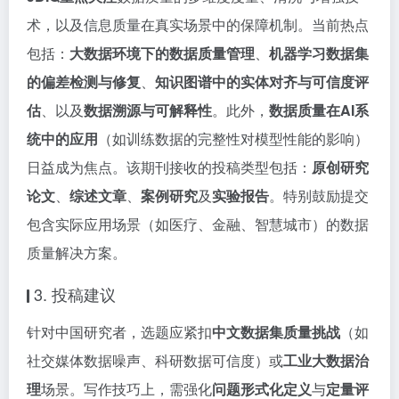
术，以及信息质量在真实场景中的保障机制。当前热点
包括：
大数据环境下的数据质量管理
、
机器学习数据集
的偏差检测与修复
、
知识图谱中的实体对齐与可信度评
估
、以及
数据溯源与可解释性
。此外，
数据质量在AI系
统中的应用
（如训练数据的完整性对模型性能的影响）
日益成为焦点。该期刊接收的投稿类型包括：
原创研究
论文
、
综述文章
、
案例研究
及
实验报告
。特别鼓励提交
包含实际应用场景（如医疗、金融、智慧城市）的数据
质量解决方案。
3. 投稿建议
针对中国研究者，选题应紧扣
中文数据集质量挑战
（如
社交媒体数据噪声、科研数据可信度）或
工业大数据治
理
场景。写作技巧上，需强化
问题形式化定义
与
定量评