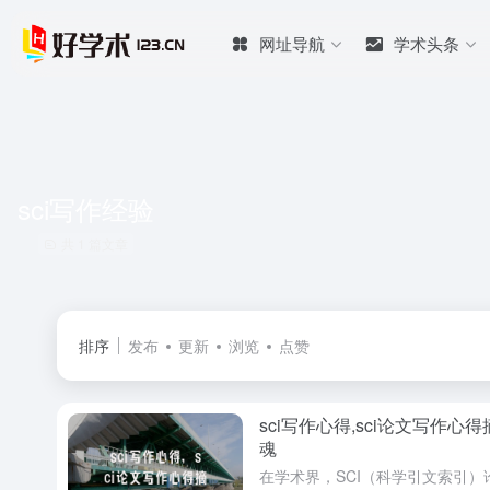
网址导航
学术头条
sci写作经验
共 1 篇文章
排序
发布
更新
浏览
点赞
sci写作心得,sci论文写作心
魂