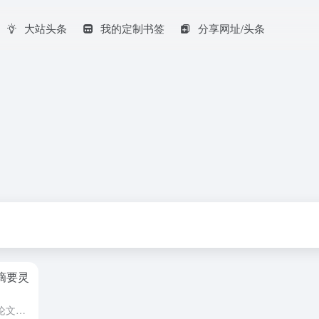
大站头条
我的定制书签
分享网址/头条
得摘要灵
在学术界，SCI（科学引文索引）论文是衡量一个研究者学术水平的重要标准。本文将分享一些关于SCI写作的心得体会，帮助研究者提高论文写作质量，增加发表的可能性。