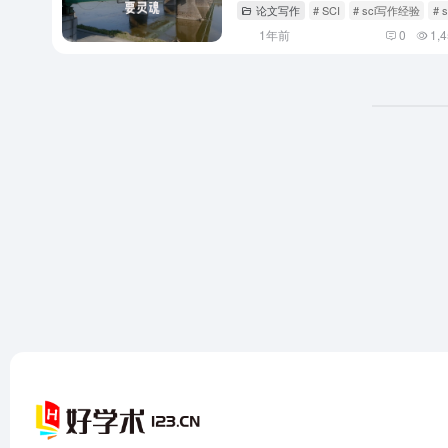
论文写作
# SCI
# sci写作经验
#
1年前
0
1,