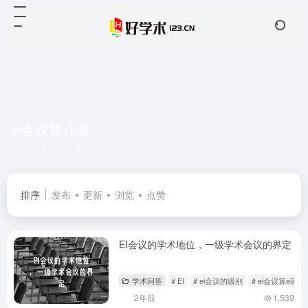
ei会议算几类
共 1 篇文章
排序
发布
更新
浏览
点赞
EI会议的学术地位，一级学术会议的界定
学术问答
# EI
# ei会议的级别
# ei会议算ei期
2年前
1,539