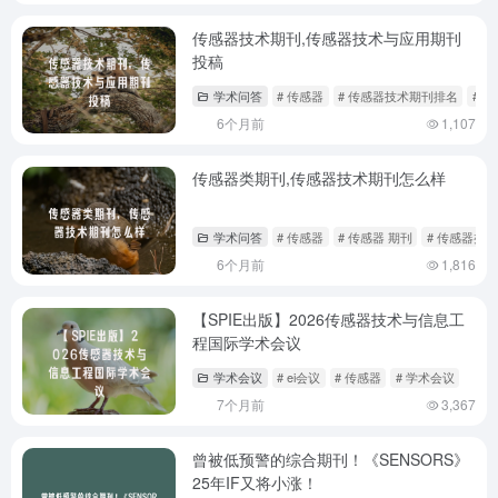
传感器技术期刊,传感器技术与应用期刊
投稿
学术问答
# 传感器
# 传感器技术期刊排名
# 
6个月前
1,107
传感器类期刊,传感器技术期刊怎么样
学术问答
# 传感器
# 传感器 期刊
# 传感器类期
6个月前
1,816
【SPIE出版】2026传感器技术与信息工
程国际学术会议
学术会议
# ei会议
# 传感器
# 学术会议
7个月前
3,367
曾被低预警的综合期刊！《SENSORS》
25年IF又将小涨！